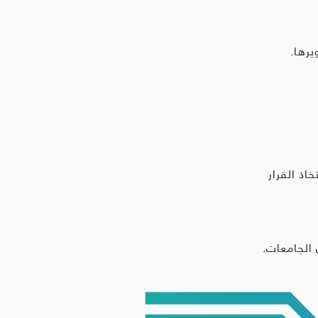
يرها.
اذ القرار
الجامعات.