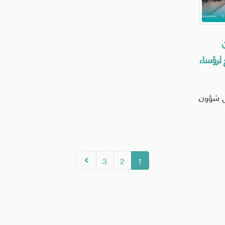
 لرؤساء
س شؤون
3
2
1