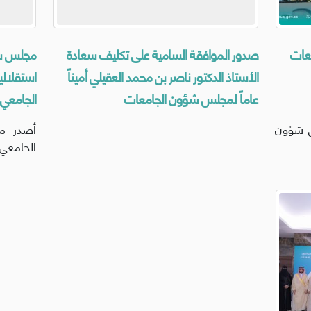
معات
صدور الموافقة السامية على تكليف سعادة
الأستاذ الدكتور ناصر بن محمد العقيلي أميناً
استقلالي
عاماً لمجلس شؤون الجامعات
الجامعي 1446-1447ه
س شؤون
أصدر م
الجامعي 1446-1447هـ (22).