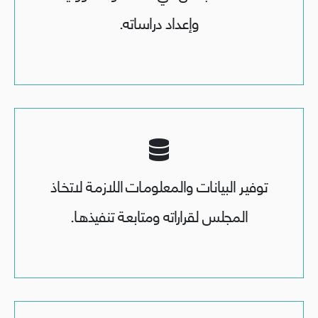
وإعـداد دراسـاته.
توفيـر البيانـات والمعلومـات اللازمـة لاتخـاذ
المجلس لقراراته ومتابعـة تنفيذهـا.