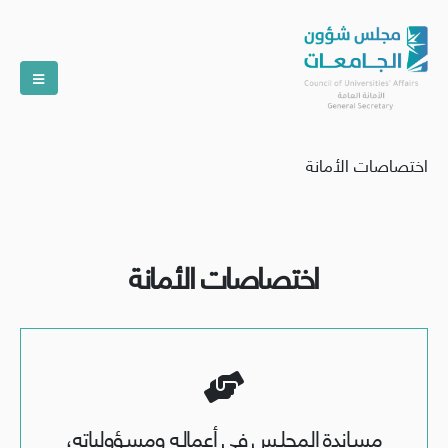
اختصاصات الأمانة
اختصاصات الأمانة
مسـاندة المجلـس في أعمالـه ومسـؤولياته،