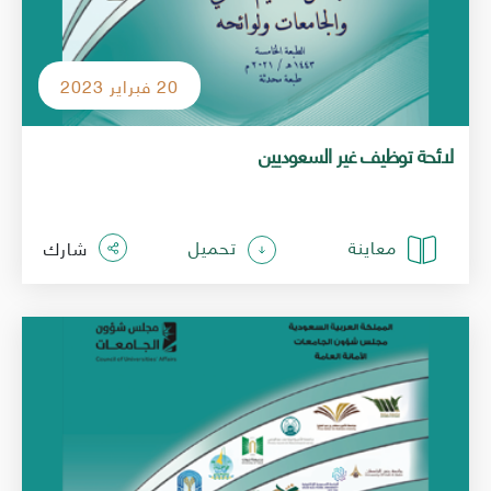
20 فبراير 2023
لائحة توظيف غير السعوديين
معاينة
تحميل
شارك
الصورة