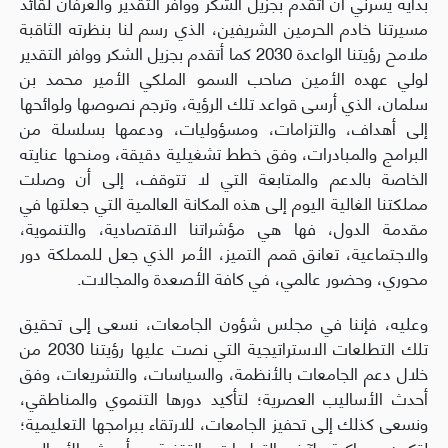
بداية يسرني أن أتقدم بجزيل الشكر ووافر التقدير والعرفان لقائد
مسيرتنا خادم الحرمين الشريفين، الذي رسم لنا بنظرته الثاقبة
ملامح رؤيتنا الواعدة 2030 كما أتقدم بجزيل الشكر ووافر التقدير
لولي عهده الأمين صاحب السمو الملكي الأمير محمد بن
سلمان، الذي أرسى قواعد تلك الرؤية، وترجم نصوصها ولوائحها
إلى أهداف، والتزامات، ومسؤوليات، ودعمها بسلسلة من
البرامج والمبادرات، وفق خطط تشغيلية دقيقة، ومنحها عنايته
الخاصة بالدعم والمتابعة التي لا تتوقف، إلى أن وصلت
مملكتنا الغالية اليوم إلى هذه المكانة العالمية التي جعلتها في
مقدمة الدول، فها هي مؤشراتنا الاقتصادية، والتنموية،
والاجتماعية، تعانق قمم التميز، الأمر الذي جعل للمملكة دور
محوري، وحضور عالمي، في كافة الأصعدة والمجالات.
وعليه، فإننا في مجلس شؤون الجامعات، نسعى إلى تحقيق
تلك التطلعات الاستراتيجية التي نصت عليها رؤيتنا 2030 من
خلال دعم الجامعات بالأنظمة، والسياسات، والتشريعات، وفق
أحدث الأساليب العصرية؛ لتأكيد دورها التنموي والمناطقي،
ونسعى كذلك إلى تحفيز الجامعات، للارتقاء ببرامجها التعليمية؛
لتكون مواكبة لآخر التطورات التقنية، وأحدث الأساليب